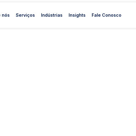
 nós
Serviços
Indústrias
Insights
Fale Conosco
sformam
nam sua