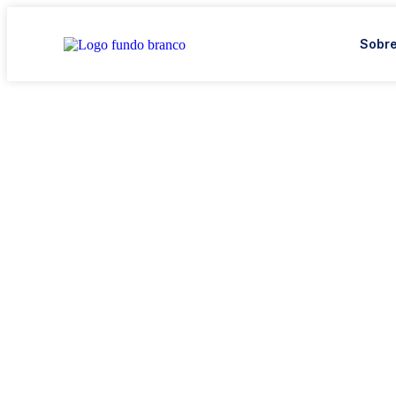
Sobre
Governança
Descubra insights exclusivos que tran
desafios em oportunidades e impulsio
organização para o próximo nível.