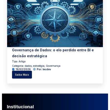
Governança de Dados: o elo perdido entre BI e
decisão estratégica
Tipo:
Artigo
Categoria:
dados
,
estratégia
,
Governança
19/02/2026
Por:
tecdev
Saiba Mais
Institucional