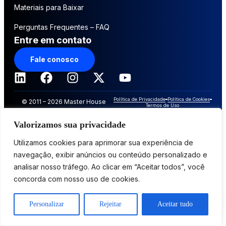
Materiais para Baixar
Perguntas Frequentes – FAQ
Entre em contato
Fale conosco
Política de Privacidade
Política de Cookies
© 2011 – 2026 Master House
Termos de Uso
Soluções Inovadoras. Todos os
Valorizamos sua privacidade
direitos reservados
Utilizamos cookies para aprimorar sua experiência de
navegação, exibir anúncios ou conteúdo personalizado e
analisar nosso tráfego. Ao clicar em “Aceitar todos”, você
concorda com nosso uso de cookies.
Personalizar
Rejeitar
Aceitar tudo