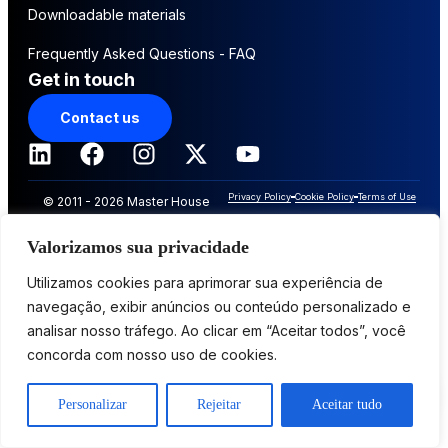
Downloadable materials
Frequently Asked Questions - FAQ
Get in touch
Contact us
Privacy Policy
Cookie Policy
Terms of Use
© 2011 - 2026 Master House
Innovative Solutions. All rights
Valorizamos sua privacidade
reserved
Utilizamos cookies para aprimorar sua experiência de
navegação, exibir anúncios ou conteúdo personalizado e
analisar nosso tráfego. Ao clicar em “Aceitar todos”, você
concorda com nosso uso de cookies.
Personalizar
Rejeitar
Aceitar tudo