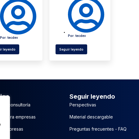
Por:
tecdev
Por:
tecdev
r leyendo
Seguir leyendo
ios
Seguir leyendo
 de consultoría
Perspectivas
es para empresas
Material descargable
e
n empresas
Preguntas frecuentes - FAQ