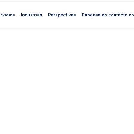
rvicios
Industrias
Perspectivas
Póngase en contacto co
ificial
ue convierten
an a su