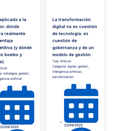
 aplicada a la
La transformación
ón: dónde
digital no es cuestión
a realmente
de tecnología: es
entaja
cuestión de
titiva (y dónde
gobernanza y de un
lo bombo y
modelo de gestión
lo)
Tipo:
Artículo
Categoría:
digital
,
gestión
,
tículo
Inteligencia artificial
,
ía:
estrategia
,
gestión
,
transformación
igencia artificial
22/09/2025
22/09/2025