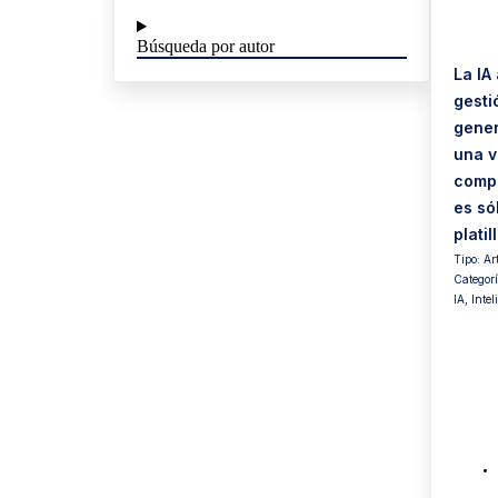
Búsqueda por autor
La IA
gesti
gener
una v
compe
es só
platil
Tipo:
Ar
Categor
IA
,
Intel