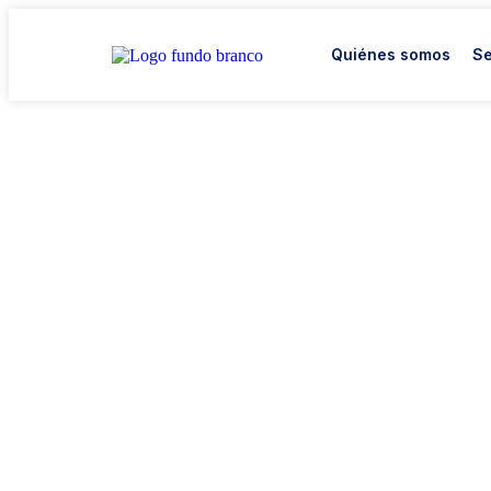
Quiénes somos
Se
Inteligencia art
Descubra perspectivas exclusivas q
los retos en oportunidades e impuls
organización al siguiente nivel.