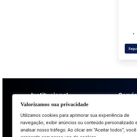
Segui
Institucional
Servic
Quiénes somos
Servicios
Valorizamos sua privacidade
Casos de éxito
Solucion
Utilizamos cookies para aprimorar sua experiência de
navegação, exibir anúncios ou conteúdo personalizado 
Trabaja con nosotros
Cursos e
analisar nosso tráfego. Ao clicar em “Aceitar todos”, você