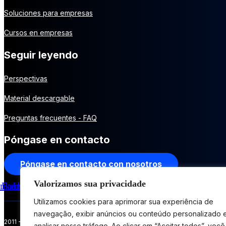
Soluciones para empresas
Cursos en empresas
Seguir leyendo
Perspectivas
Material descargable
Preguntas frecuentes - FAQ
Póngase en contacto
Póngase en contacto con nosotros
Valorizamos sua privacidade
nkedin
Facebook
Instagram
X-
Youtube
twitter
Utilizamos cookies para aprimorar sua experiência de
navegação, exibir anúncios ou conteúdo personalizado 
2011 - 2026 Master House Soluciones Innovadoras. Todos los derechos r
analisar nosso tráfego. Ao clicar em “Aceitar todos”, você