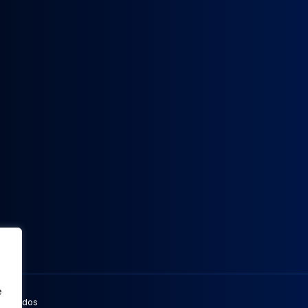
e
eservados